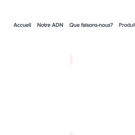
Accueil
Notre ADN
Que faisons-nous?
Produi
ébés et stimulation précoce
Jeux de société